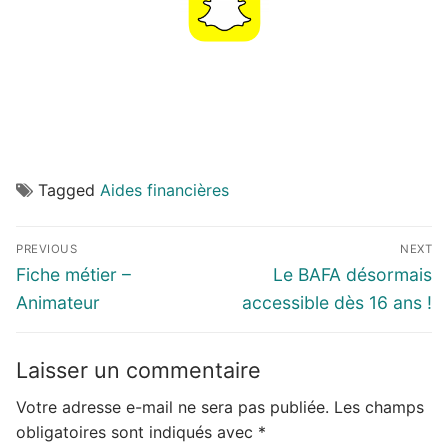
Tagged
Aides financières
Navigation
PREVIOUS
NEXT
de
Previous
Next
Fiche métier –
Le BAFA désormais
l’article
post:
post:
Animateur
accessible dès 16 ans !
Laisser un commentaire
Votre adresse e-mail ne sera pas publiée.
Les champs
obligatoires sont indiqués avec
*