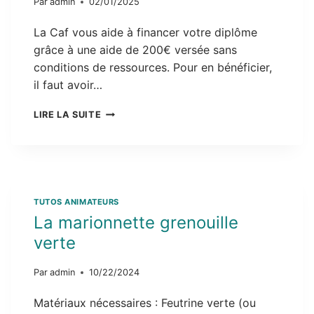
Par
admin
02/01/2025
La Caf vous aide à financer votre diplôme
grâce à une aide de 200€ versée sans
conditions de ressources. Pour en bénéficier,
il faut avoir…
CAF
LIRE LA SUITE
:
UNE
AIDE
DE
200
€
TUTOS ANIMATEURS
POUR
La marionnette grenouille
PASSER
LE
verte
BAFA
Par
admin
10/22/2024
Matériaux nécessaires : Feutrine verte (ou