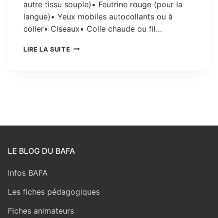
autre tissu souple)• Feutrine rouge (pour la
langue)• Yeux mobiles autocollants ou à
coller• Ciseaux• Colle chaude ou fil…
LA
LIRE LA SUITE
MARIONNETTE
GRENOUILLE
VERTE
LE BLOG DU BAFA
Infos BAFA
Les fiches pédagogiques
Fiches animateurs