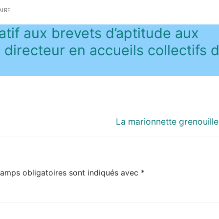
IRE
latif aux brevets d’aptitude aux
 directeur en accueils collectifs 
Next
La marionnette grenouille
post:
amps obligatoires sont indiqués avec
*