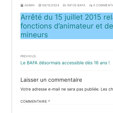
ADMIN
09/15/2024
INFOS BAFA
0 COMMENTA
Arrêté du 15 juillet 2015 re
fonctions d’animateur et de
mineurs
Navigation
PREVIOUS
de
Previous
Le BAFA désormais accessible dès 16 ans !
post:
l’article
Laisser un commentaire
Votre adresse e-mail ne sera pas publiée.
Les ch
COMMENTAIRE
*